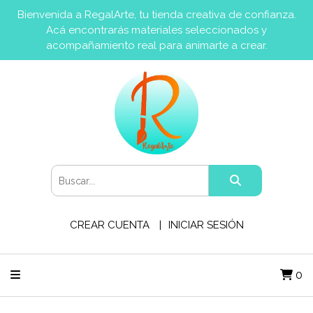
Bienvenida a RegalArte, tu tienda creativa de confianza.
Acá encontrarás materiales seleccionados y
acompañamiento real para animarte a crear.
CREAR CUENTA
INICIAR SESIÓN
0