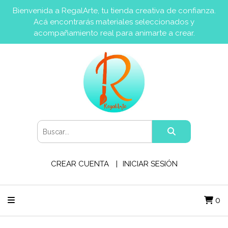
Bienvenida a RegalArte, tu tienda creativa de confianza.
Acá encontrarás materiales seleccionados y
acompañamiento real para animarte a crear.
CREAR CUENTA
INICIAR SESIÓN
0