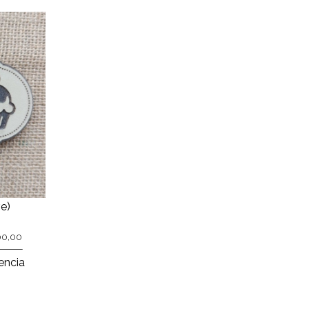
e)
900,00
encia