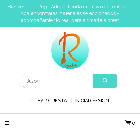
Bienvenida a RegalArte, tu tienda creativa de confianza.
Acá encontrarás materiales seleccionados y
acompañamiento real para animarte a crear.
CREAR CUENTA
INICIAR SESIÓN
0