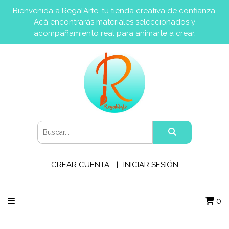
Bienvenida a RegalArte, tu tienda creativa de confianza.
Acá encontrarás materiales seleccionados y
acompañamiento real para animarte a crear.
CREAR CUENTA
INICIAR SESIÓN
0