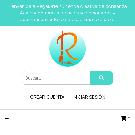
Bienvenida a RegalArte, tu tienda creativa de confianza.
Acá encontrarás materiales seleccionados y
acompañamiento real para animarte a crear.
CREAR CUENTA
INICIAR SESIÓN
0