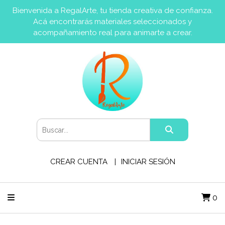
Bienvenida a RegalArte, tu tienda creativa de confianza.
Acá encontrarás materiales seleccionados y
acompañamiento real para animarte a crear.
CREAR CUENTA
INICIAR SESIÓN
0