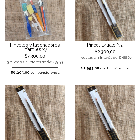
Pinceles y taponadores
Pincel L/gato N2
infantiles x7
$2.300,00
$7.300,00
3 cuotas sin interés de $766,67
3 cuotas sin interés de $2.433,33
$1.955,00
con transferencia
$6.205,00
con transferencia