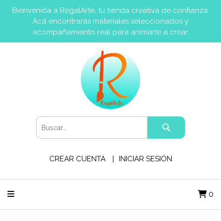
Bienvenida a RegalArte, tu tienda creativa de confianza.
Acá encontrarás materiales seleccionados y
acompañamiento real para animarte a crear.
CREAR CUENTA
INICIAR SESIÓN
0