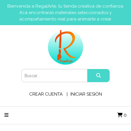
Bienvenida a RegalArte, tu tienda creativa de confianza.
Acá encontrarás materiales seleccionados y
acompañamiento real para animarte a crear.
CREAR CUENTA
INICIAR SESIÓN
0