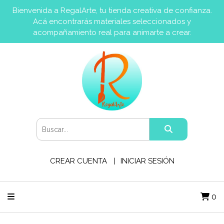
Bienvenida a RegalArte, tu tienda creativa de confianza.
Acá encontrarás materiales seleccionados y
acompañamiento real para animarte a crear.
CREAR CUENTA
INICIAR SESIÓN
0