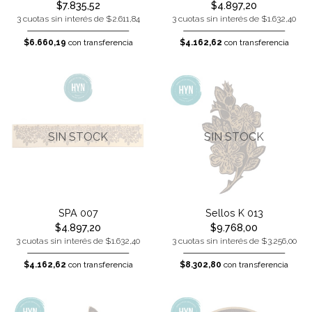
$7.835,52
$4.897,20
3 cuotas sin interés de $2.611,84
3 cuotas sin interés de $1.632,40
$6.660,19
con transferencia
$4.162,62
con transferencia
SIN STOCK
SIN STOCK
SPA 007
Sellos K 013
$4.897,20
$9.768,00
3 cuotas sin interés de $1.632,40
3 cuotas sin interés de $3.256,00
$4.162,62
con transferencia
$8.302,80
con transferencia