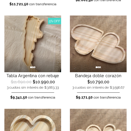
$2.881,50
con transferencia
$11.721,50
con transferencia
5% OFF
Tabla Argentina con rebaje
Bandeja doble corazón
$11.690,00
$10.990,00
$10.790,00
3 cuotas sin interés de $3.663,33
3 cuotas sin interés de $3.596,67
$9.341,50
con transferencia
$9.171,50
con transferencia