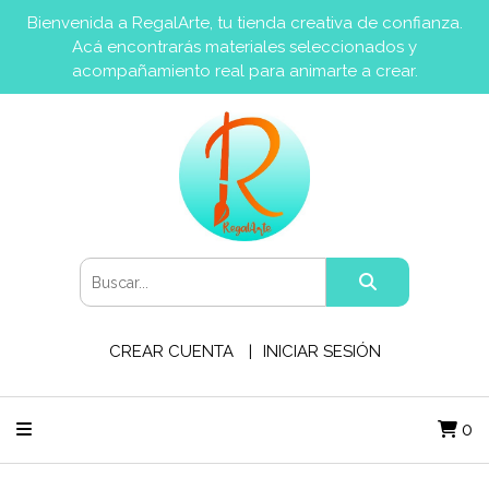
Bienvenida a RegalArte, tu tienda creativa de confianza.
Acá encontrarás materiales seleccionados y
acompañamiento real para animarte a crear.
CREAR CUENTA
INICIAR SESIÓN
0