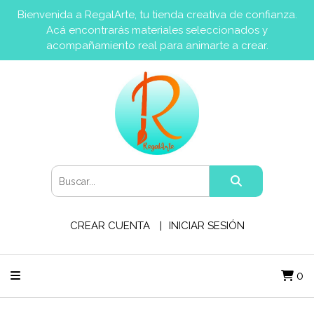
Bienvenida a RegalArte, tu tienda creativa de confianza.
Acá encontrarás materiales seleccionados y
acompañamiento real para animarte a crear.
CREAR CUENTA
INICIAR SESIÓN
0