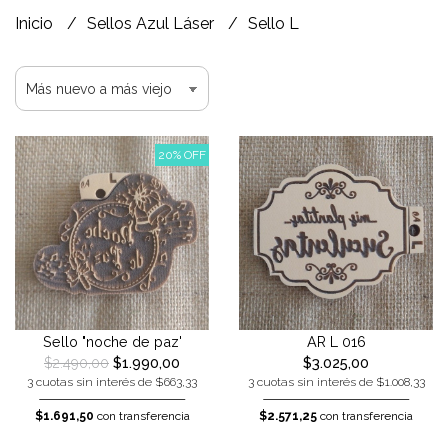
Inicio
Sellos Azul Láser
Sello L
20% OFF
Sello "noche de paz'
AR L 016
$2.490,00
$1.990,00
$3.025,00
3 cuotas sin interés de $663,33
3 cuotas sin interés de $1.008,33
$1.691,50
con transferencia
$2.571,25
con transferencia