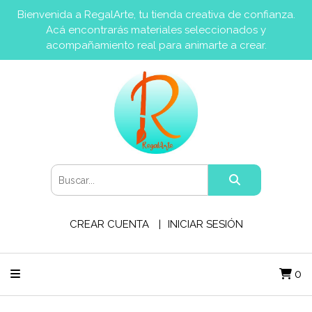
Bienvenida a RegalArte, tu tienda creativa de confianza.
Acá encontrarás materiales seleccionados y
acompañamiento real para animarte a crear.
CREAR CUENTA
INICIAR SESIÓN
0