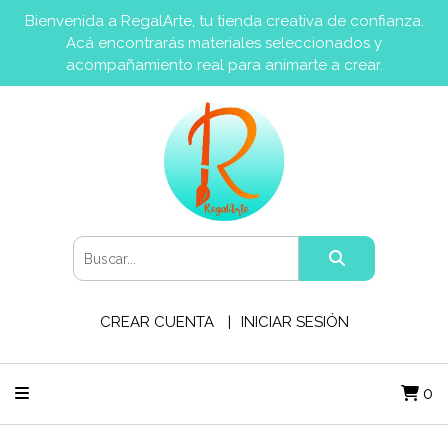
Bienvenida a RegalArte, tu tienda creativa de confianza.
Acá encontrarás materiales seleccionados y
acompañamiento real para animarte a crear.
CREAR CUENTA
INICIAR SESIÓN
0