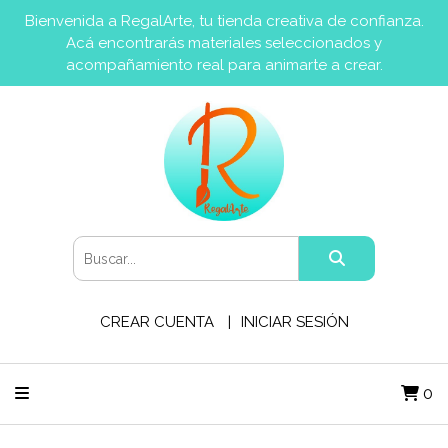
Bienvenida a RegalArte, tu tienda creativa de confianza.
Acá encontrarás materiales seleccionados y
acompañamiento real para animarte a crear.
CREAR CUENTA
INICIAR SESIÓN
0