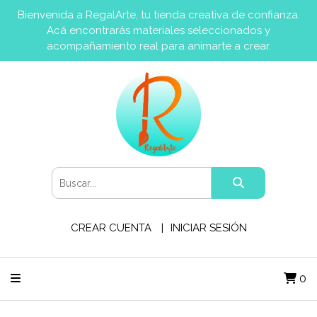
Bienvenida a RegalArte, tu tienda creativa de confianza.
Acá encontrarás materiales seleccionados y
acompañamiento real para animarte a crear.
CREAR CUENTA
INICIAR SESIÓN
0