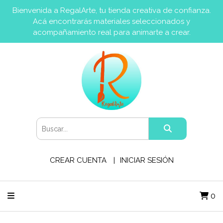
Bienvenida a RegalArte, tu tienda creativa de confianza.
Acá encontrarás materiales seleccionados y
acompañamiento real para animarte a crear.
CREAR CUENTA
INICIAR SESIÓN
0