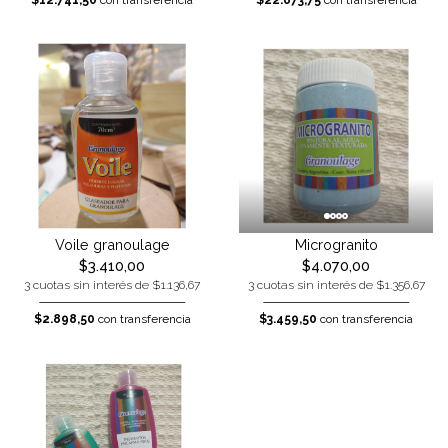
$12.741,50
con transferencia
$22.673,75
con transferencia
Voile granoulage
Microgranito
$3.410,00
$4.070,00
3 cuotas sin interés de $1.136,67
3 cuotas sin interés de $1.356,67
$2.898,50
con transferencia
$3.459,50
con transferencia