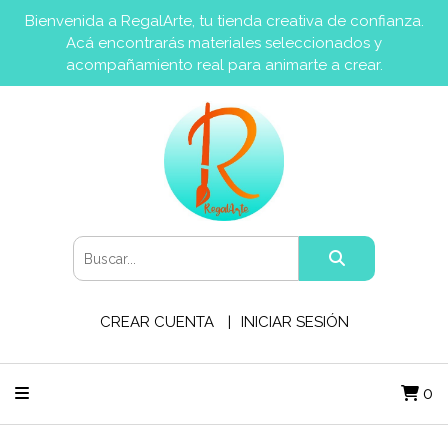
Bienvenida a RegalArte, tu tienda creativa de confianza.
Acá encontrarás materiales seleccionados y
acompañamiento real para animarte a crear.
CREAR CUENTA
INICIAR SESIÓN
0