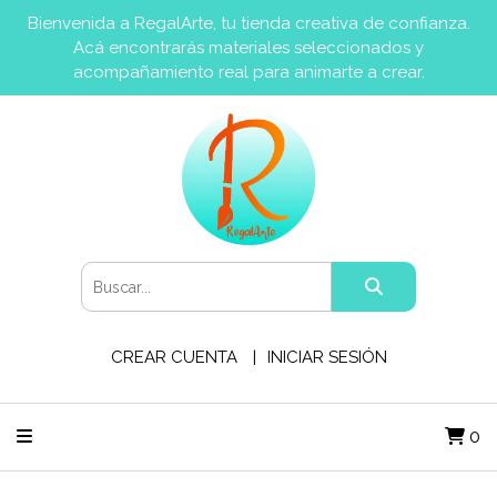
Bienvenida a RegalArte, tu tienda creativa de confianza.
Acá encontrarás materiales seleccionados y
acompañamiento real para animarte a crear.
CREAR CUENTA
INICIAR SESIÓN
0