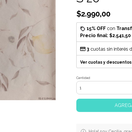
$2.990,00
15% OFF
con
Trans
Precio final:
$2.541,50
3
cuotas sin interés 
Ver cuotas y descuentos
Cantidad
AGREG
Hola! soy Cecilia, gra