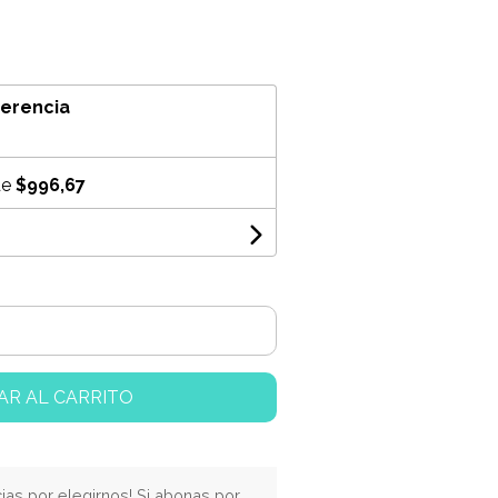
ferencia
de
$996,67
AR AL CARRITO
cias por elegirnos! Si abonas por