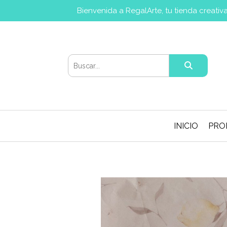
Bienvenida a RegalArte, tu tienda creati
INICIO
PRO