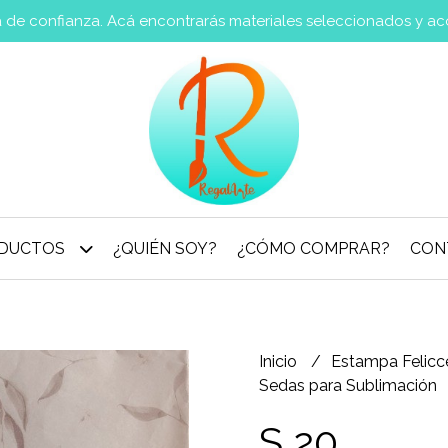
va de confianza. Acá encontrarás materiales seleccionados y a
DUCTOS
¿QUIÉN SOY?
¿CÓMO COMPRAR?
CON
Inicio
Estampa Felic
Sedas para Sublimación
S 20