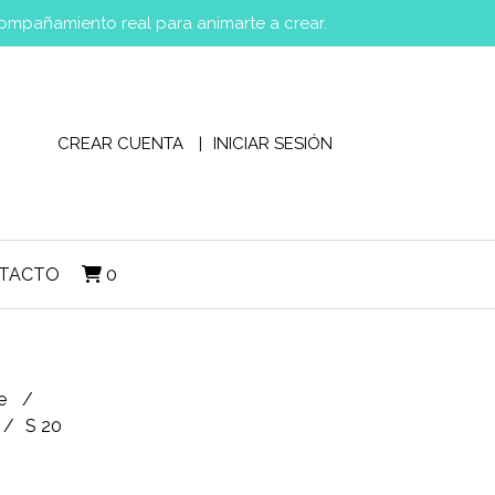
compañamiento real para animarte a crear.
CREAR CUENTA
INICIAR SESIÓN
TACTO
0
ce
S 20