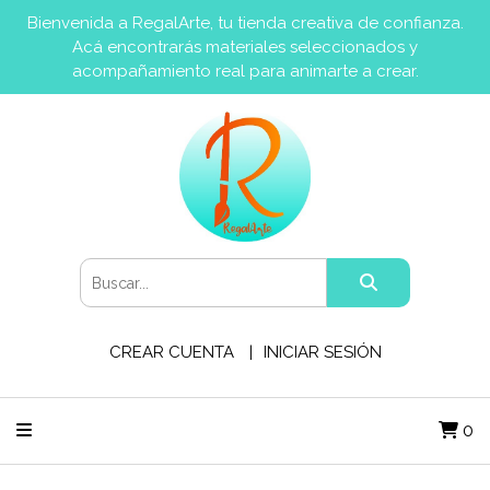
Bienvenida a RegalArte, tu tienda creativa de confianza.
Acá encontrarás materiales seleccionados y
acompañamiento real para animarte a crear.
CREAR CUENTA
INICIAR SESIÓN
0