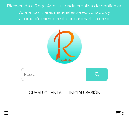
Bienvenida a RegalArte, tu tienda creativa de confianza.
Acá encontrarás materiales seleccionados y
acompañamiento real para animarte a crear.
CREAR CUENTA
INICIAR SESIÓN
0