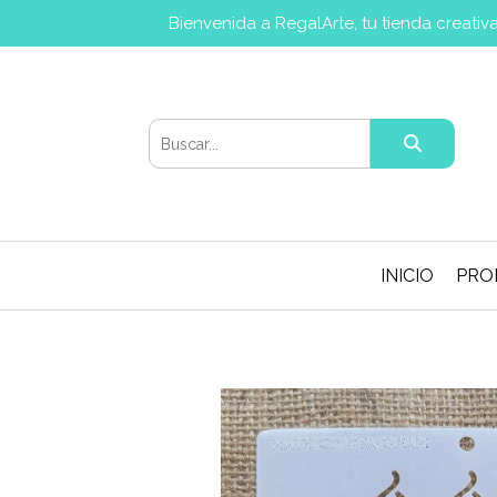
Bienvenida a RegalArte, tu tienda creati
INICIO
PRO