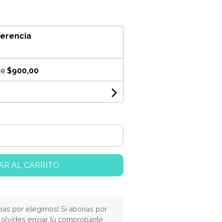
ferencia
de
$900,00
AR AL CARRITO
cias por elegirnos! Si abonas por
o olvides enviar tu comprobante.