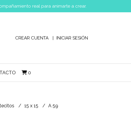
compañamiento real para animarte a crear.
CREAR CUENTA
INICIAR SESIÓN
TACTO
0
tecitos
15 x 15
A 59