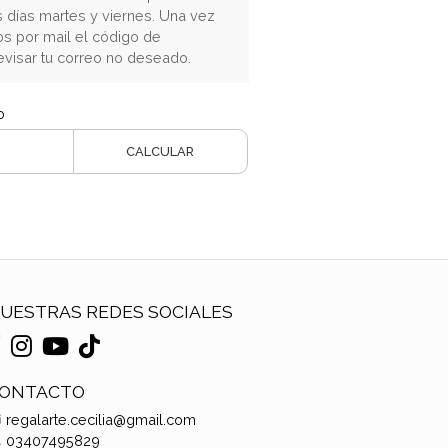
s días martes y viernes. Una vez
s por mail el código de
evisar tu correo no deseado.
o
CALCULAR
UESTRAS REDES SOCIALES
ONTACTO
regalarte.cecilia@gmail.com
03407495829