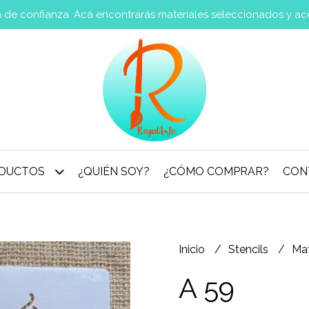
va de confianza. Acá encontrarás materiales seleccionados y a
DUCTOS
¿QUIÉN SOY?
¿CÓMO COMPRAR?
CON
Inicio
Stencils
Ma
A 59