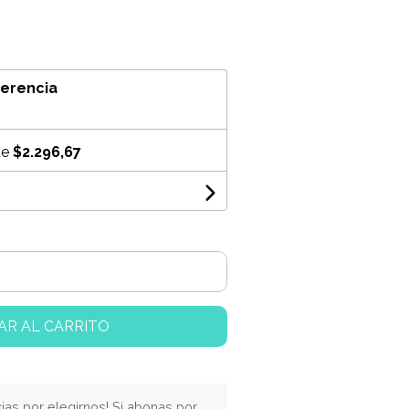
ferencia
de
$2.296,67
AR AL CARRITO
cias por elegirnos! Si abonas por