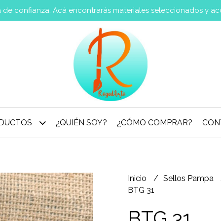
va de confianza. Acá encontrarás materiales seleccionados y a
DUCTOS
¿QUIÉN SOY?
¿CÓMO COMPRAR?
CON
Inicio
Sellos Pampa
BTG 31
BTG 31