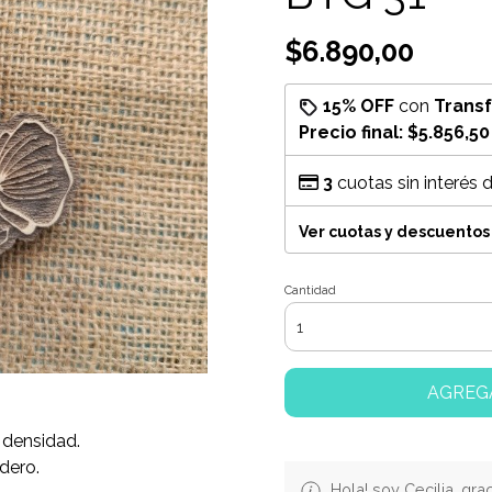
$6.890,00
15% OFF
con
Trans
Precio final:
$5.856,50
3
cuotas sin interés 
Ver cuotas y descuentos
Cantidad
AGREG
 densidad.
adero.
Hola! soy Cecilia, gra