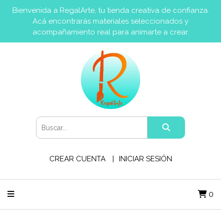
Bienvenida a RegalArte, tu tienda creativa de confianza.
Acá encontrarás materiales seleccionados y
acompañamiento real para animarte a crear.
CREAR CUENTA
INICIAR SESIÓN
0