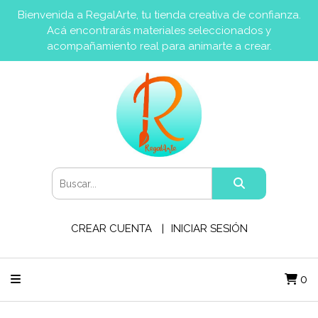
Bienvenida a RegalArte, tu tienda creativa de confianza.
Acá encontrarás materiales seleccionados y
acompañamiento real para animarte a crear.
CREAR CUENTA
INICIAR SESIÓN
0