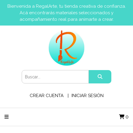
Bienvenida a RegalArte, tu tienda creativa de confianza.
Acá encontrarás materiales seleccionados y
acompañamiento real para animarte a crear.
CREAR CUENTA
INICIAR SESIÓN
0