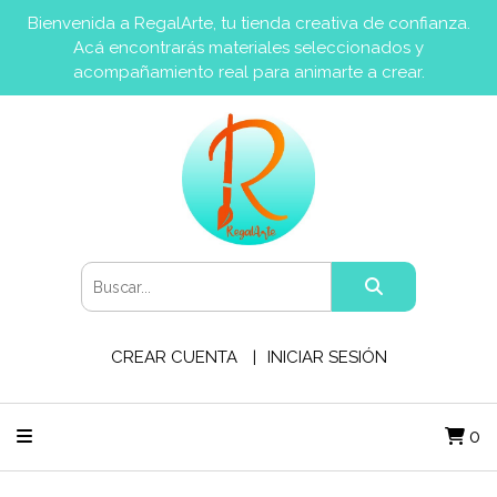
Bienvenida a RegalArte, tu tienda creativa de confianza.
Acá encontrarás materiales seleccionados y
acompañamiento real para animarte a crear.
CREAR CUENTA
INICIAR SESIÓN
0