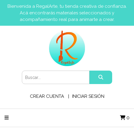
Bienvenida a RegalArte, tu tienda creativa de confianza.
Acá encontrarás materiales seleccionados y
acompañamiento real para animarte a crear.
CREAR CUENTA
INICIAR SESIÓN
0