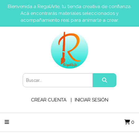
Bienvenida a RegalArte, tu tienda creativa de confianza.
Acá encontrarás materiales seleccionados y
acompañamiento real para animarte a crear.
CREAR CUENTA
INICIAR SESIÓN
0