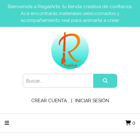
Bienvenida a RegalArte, tu tienda creativa de confianza.
Acá encontrarás materiales seleccionados y
acompañamiento real para animarte a crear.
CREAR CUENTA
INICIAR SESIÓN
0