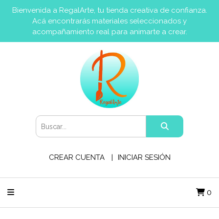
Bienvenida a RegalArte, tu tienda creativa de confianza.
Acá encontrarás materiales seleccionados y
acompañamiento real para animarte a crear.
CREAR CUENTA
INICIAR SESIÓN
0