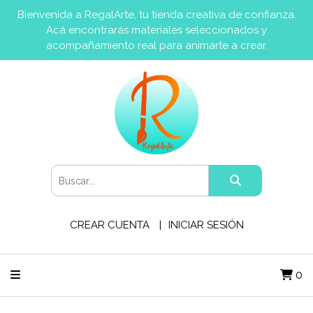
Bienvenida a RegalArte, tu tienda creativa de confianza.
Acá encontrarás materiales seleccionados y
acompañamiento real para animarte a crear.
CREAR CUENTA
INICIAR SESIÓN
0