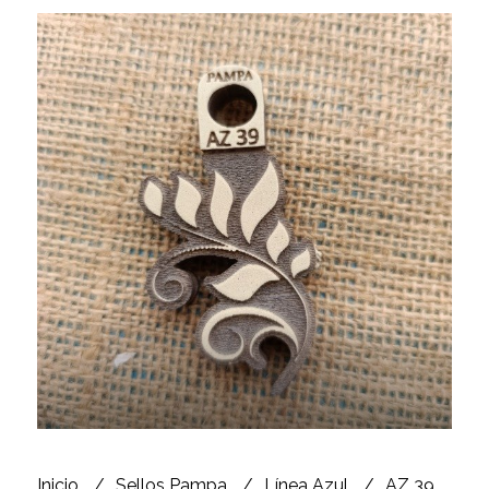
Inicio
Sellos Pampa
Línea Azul
AZ 39