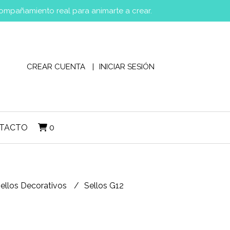
compañamiento real para animarte a crear.
CREAR CUENTA
INICIAR SESIÓN
TACTO
0
ellos Decorativos
Sellos G12
2