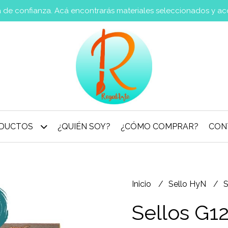
va de confianza. Acá encontrarás materiales seleccionados y a
DUCTOS
¿QUIÉN SOY?
¿CÓMO COMPRAR?
CON
Inicio
Sello HyN
S
Sellos G1