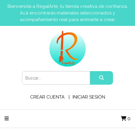
Bienvenida a RegalArte, tu tienda creativa de confianza.
Acá encontrarás materiales seleccionados y
acompañamiento real para animarte a crear.
CREAR CUENTA
INICIAR SESIÓN
0