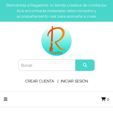
Bienvenida a RegalArte, tu tienda creativa de confianza.
Acá encontrarás materiales seleccionados y
acompañamiento real para animarte a crear.
CREAR CUENTA
INICIAR SESIÓN
0