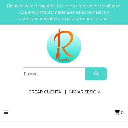
Bienvenida a RegalArte, tu tienda creativa de confianza.
Acá encontrarás materiales seleccionados y
acompañamiento real para animarte a crear.
CREAR CUENTA
INICIAR SESIÓN
0