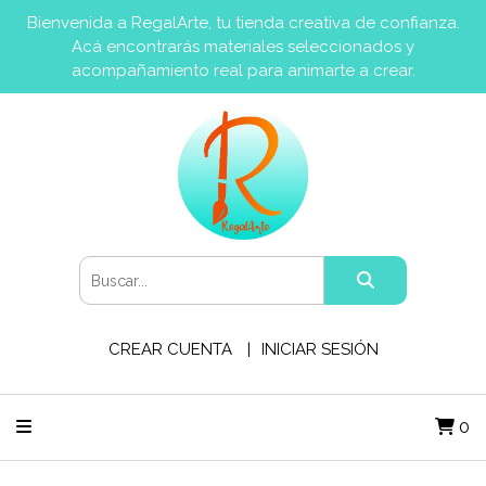
Bienvenida a RegalArte, tu tienda creativa de confianza.
Acá encontrarás materiales seleccionados y
acompañamiento real para animarte a crear.
CREAR CUENTA
INICIAR SESIÓN
0