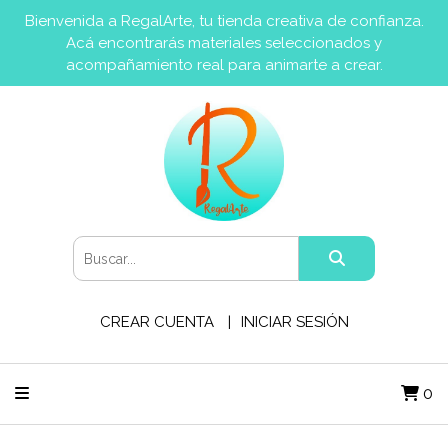
Bienvenida a RegalArte, tu tienda creativa de confianza.
Acá encontrarás materiales seleccionados y
acompañamiento real para animarte a crear.
CREAR CUENTA
INICIAR SESIÓN
0