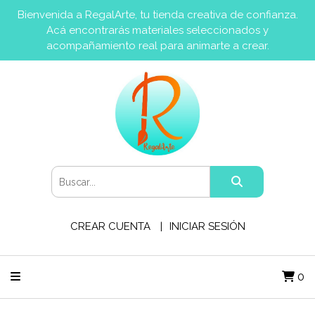
Bienvenida a RegalArte, tu tienda creativa de confianza.
Acá encontrarás materiales seleccionados y
acompañamiento real para animarte a crear.
CREAR CUENTA
INICIAR SESIÓN
0