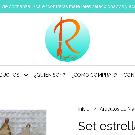
va de confianza. Acá encontrarás materiales seleccionados y a
DUCTOS
¿QUIÉN SOY?
¿CÓMO COMPRAR?
CON
Inicio
Artículos de M
Set estrel