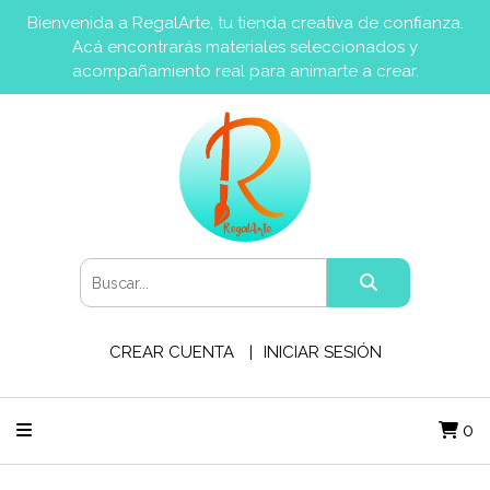
Bienvenida a RegalArte, tu tienda creativa de confianza.
Acá encontrarás materiales seleccionados y
acompañamiento real para animarte a crear.
CREAR CUENTA
INICIAR SESIÓN
0